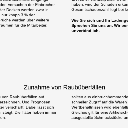
haben, wird der Schaden erkann
e den Versuchen der Einbrecher
Gesamtschadenzahl liegt bei k
oder Decken werden zwar in
r nur knapp 3 % der
brüche werden über weitere
Wie Sie sich und Ihr Laden
räumen für die Mitarbeiter,
Sprechen Sie uns an. Wir ber
unverbindlich.
Zunahme von Raubüberfällen
e von Raubüberfällen auf
sollten aus einbruchhemmendem 
verzeichnen. Und Prognosen
schneller Zugriff auf die Waren
r verschärft. Dabei lässt sich
Wertbehältnissen wird ebenfall
len steigt. Die Täter haben immer
Gleiches gilt für eine Artikelsi
en.
ausgestellte Schmuckstücke u