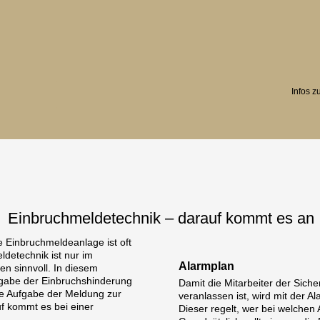
Infos z
Einbruchmeldetechnik – darauf kommt es an
e Einbruchmeldeanlage ist oft
ldetechnik ist nur im
Alarmplan
 sinnvoll. In diesem
abe der Einbruchshinderung
Damit die Mitarbeiter der Siche
die Aufgabe der Meldung zur
veranlassen ist, wird mit der A
uf kommt es bei einer
Dieser regelt, wer bei welchen