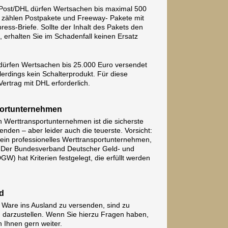
 Post/DHL dürfen Wertsachen bis maximal 500
 zählen Postpakete und Freeway- Pakete mit
ress-Briefe. Sollte der Inhalt des Pakets den
 erhalten Sie im Schadenfall keinen Ersatz
rfen Wertsachen bis 25.000 Euro versendet
erdings kein Schalterprodukt. Für diese
Vertrag mit DHL erforderlich.
portunternehmen
n Werttransportunternehmen ist die sicherste
nden – aber leider auch die teuerste. Vorsicht:
kein professionelles Werttransportunternehmen,
t. Der Bundesverband Deutscher Geld- und
) hat Kriterien festgelegt, die erfüllt werden
d
 Ware ins Ausland zu versenden, sind zu
m darzustellen. Wenn Sie hierzu Fragen haben,
n Ihnen gern weiter.