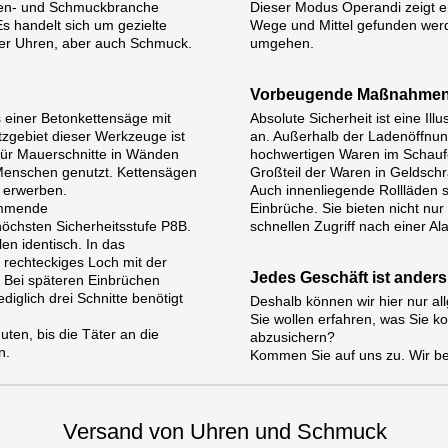
ren- und Schmuckbranche
Dieser Modus Operandi zeigt ern
s handelt sich um gezielte
Wege und Mittel gefunden werd
ger Uhren, aber auch Schmuck.
umgehen.
Vorbeugende Maßnahme
 einer Betonkettensäge mit
Absolute Sicherheit ist eine Il
tzgebiet dieser Werkzeuge ist
an. Außerhalb der Ladenöffnung
für Mauerschnitte in Wänden
hochwertigen Waren im Schaufe
 Menschen genutzt. Kettensägen
Großteil der Waren in Geldsch
 erwerben.
Auch innenliegende Rollläden s
emmende
Einbrüche. Sie bieten nicht nu
öchsten Sicherheitsstufe P8B.
schnellen Zugriff nach einer A
en identisch. In das
 rechteckiges Loch mit der
Jedes Geschäft ist anders
 Bei späteren Einbrüchen
diglich drei Schnitte benötigt
Deshalb können wir hier nur a
Sie wollen erfahren, was Sie 
uten, bis die Täter an die
abzusichern?
n.
Kommen Sie auf uns zu. Wir ber
Versand von Uhren und Schmuck