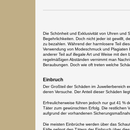
Die Schönheit und Exklusivität von Uhren und
Begehrlichkeiten. Doch nicht jeder ist gewillt,
zu bezahlen. Während der harmlosere Teil dies
Verwendung von Modeschmuck und Plagiaten be
anderer Teil auf illegale Art und Weise mit den
regelmäßigen Abständen vernimmt man Nachri
Beraubungen. Doch wie oft treten welche Schäde
Einbruch
Der Großteil der Schäden im Juwelierbereich e
deren Versuche. Der Anteil dieser Schäden lieg
Erfreulicherweise führen jedoch nur gut 41 % d
Täter zum gewünschten Erfolg. Die restlichen 
aufgrund der vorhandenen Sicherungsmaßna
Die meisten Einbrüche werden über das Schaufe
Fälle gelingt den Tätern der Einbruch über die