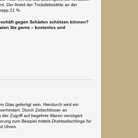
t. Der Anteil der Trickdiebstähle an der
napp 21 %.
geschäft gegen Schäden schützen können?
aten Sie gerne – kostenlos und
Glas gefertigt sein. Hierdurch wird ein
 verhindert. Durch Zeitschlösser an
s der Zugriff auf begehrte Waren verzögert.
cherung zum Beispiel mittels Drahtseilschlinge für
nd Uhren.