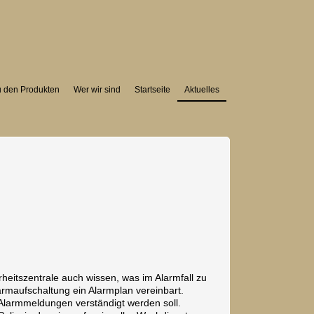
u den Produkten
Wer wir sind
Startseite
Aktuelles
rheitszentrale auch wissen, was im Alarmfall zu
larmaufschaltung ein Alarmplan vereinbart.
 Alarmmeldungen verständigt werden soll.