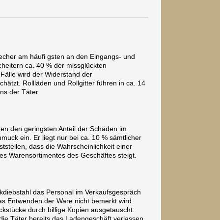
echer am häufi gsten an den Eingangs- und
 scheitern ca. 40 % der missglückten
Fälle wird der Widerstand der
ätzt. Rollläden und Rollgitter führen in ca. 14
s der Täter.
 den geringsten Anteil der Schäden im
muck ein. Er liegt nur bei ca. 10 % sämtlicher
ststellen, dass die Wahrscheinlichkeit einer
des Warensortimentes des Geschäftes steigt.
ckdiebstahl das Personal im Verkaufsgespräch
das Entwenden der Ware nicht bemerkt wird.
kstücke durch billige Kopien ausgetauscht.
die Täter bereits das Ladengeschäft verlassen