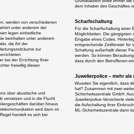
Grundsätzlich sollte immer die 
dem Inhaber des Geschäftes ve
Scharfschaltung
ten, werden von verschiedenen
 gehört unter anderem der
Für die Scharfschaltung einer
ien legen einheitliche
Möglichkeiten. Die gängigsten 
Sie beinhalten unter anderem
Eingabe eines Codes. Hinterleg
er, die Art der
entsprechende Zeitfenster für 
Wartungszeiträume zur
Schaltung außerhalb dieser Fens
 errichteten
werden. So können Beraubunge
 bei der Errichtung Ihrer
dass durch den Betroffenen ein
hter freiwillig diesen
Juwelierpolice – mehr als
Wussten Sie eigentlich, dass d
hat? Zusammen mit zwei weite
tens über akustische und
Sicherheitszentrale GmbH. Aus 
k versetzen und in die Flucht
Juwelierpolice-Versicherte viel
eliergeschäften darüber hinaus
die Aufschaltung ihrer Einbruch
Telekommunikation wird dann im
ML-Sicherheitszentrale dann be
 Regel handelt es sich bei