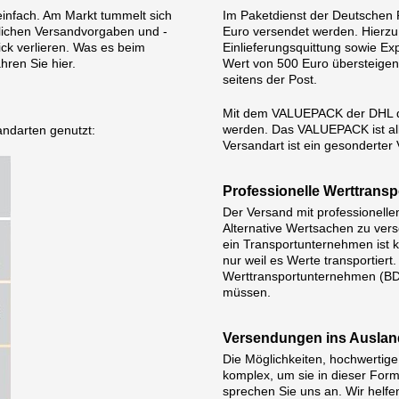
infach. Am Markt tummelt sich
Im Paketdienst der Deutschen
edlichen Versandvorgaben und -
Euro versendet werden. Hierzu
ck verlieren. Was es beim
Einlieferungsquittung sowie Exp
hren Sie hier.
Wert von 500 Euro übersteigen,
seitens der Post.
Mit dem VALUEPACK der DHL dü
werden. Das VALUEPACK ist all
andarten genutzt:
Versandart ist ein gesonderter 
Professionelle Werttrans
Der Versand mit professionelle
Alternative Wertsachen zu verse
ein Transportunternehmen ist 
nur weil es Werte transportier
Werttransportunternehmen (BDGW
müssen.
Versendungen ins Auslan
Die Möglichkeiten, hochwertige
komplex, um sie in dieser For
sprechen Sie uns an. Wir helfe