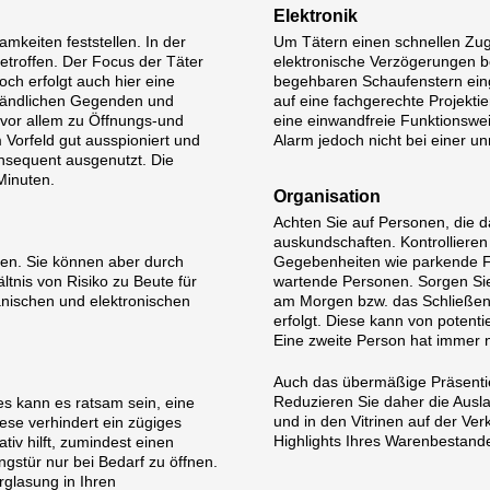
Elektronik
mkeiten feststellen. In der
Um Tätern einen schnellen Zug
etroffen. Der Focus der Täter
elektronische Verzögerungen b
ch erfolgt auch hier eine
begehbaren Schaufenstern eing
 ländlichen Gegenden und
auf eine fachgerechte Projektie
 vor allem zu Öffnungs-und
eine einwandfreie Funktionsweis
m Vorfeld gut ausspioniert und
Alarm jedoch nicht bei einer u
nsequent ausgenutzt. Die
Minuten.
Organisation
Achten Sie auf Personen, die
auskundschaften. Kontrolliere
gen. Sie können aber durch
Gegebenheiten wie parkende F
nis von Risiko zu Beute für
wartende Personen. Sorgen Sie
anischen und elektronischen
am Morgen bzw. das Schließen
erfolgt. Diese kann von potent
Eine zweite Person hat immer n
Auch das übermäßige Präsentie
Reduzieren Sie daher die Ausl
es kann es ratsam sein, eine
und in den Vitrinen auf der Ver
iese verhindert ein zügiges
Highlights Ihres Warenbestand
tiv hilft, zumindest einen
ngstür nur bei Bedarf zu öffnen.
rglasung in Ihren