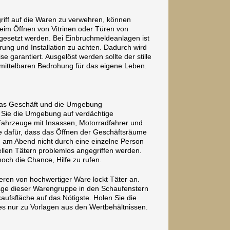
riff auf die Waren zu verwehren, können
eim Öffnen von Vitrinen oder Türen von
esetzt werden. Bei Einbruchmeldeanlagen ist
rung und Installation zu achten. Dadurch wird
e garantiert. Ausgelöst werden sollte der stille
nmittelbaren Bedrohung für das eigene Leben.
 das Geschäft und die Umgebung
n Sie die Umgebung auf verdächtige
ahrzeuge mit Insassen, Motorradfahrer und
 dafür, dass das Öffnen der Geschäftsräume
 am Abend nicht durch eine einzelne Person
iellen Tätern problemlos angegriffen werden.
och die Chance, Hilfe zu rufen.
ren von hochwertiger Ware lockt Täter an.
age dieser Warengruppe in den Schaufenstern
kaufsfläche auf das Nötigste. Holen Sie die
es nur zu Vorlagen aus den Wertbehältnissen.