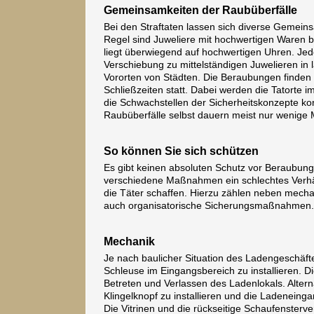
Gemeinsamkeiten der Raubüberfälle
Bei den Straftaten lassen sich diverse Gemeinsa
Regel sind Juweliere mit hochwertigen Waren b
liegt überwiegend auf hochwertigen Uhren. Jedo
Verschiebung zu mittelständigen Juwelieren in
Vororten von Städten. Die Beraubungen finden
Schließzeiten statt. Dabei werden die Tatorte i
die Schwachstellen der Sicherheitskonzepte ko
Raubüberfälle selbst dauern meist nur wenige 
So können Sie sich schützen
Es gibt keinen absoluten Schutz vor Beraubun
verschiedene Maßnahmen ein schlechtes Verhält
die Täter schaffen. Hierzu zählen neben mech
auch organisatorische Sicherungsmaßnahmen.
Mechanik
Je nach baulicher Situation des Ladengeschäft
Schleuse im Eingangsbereich zu installieren. D
Betreten und Verlassen des Ladenlokals. Alterna
Klingelknopf zu installieren und die Ladeneinga
Die Vitrinen und die rückseitige Schaufensterve