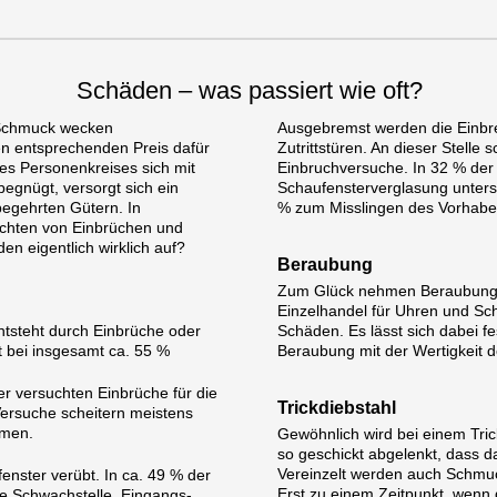
Schäden – was passiert wie oft?
 Schmuck wecken
Ausgebremst werden die Einbr
 den entsprechenden Preis dafür
Zutrittstüren. An dieser Stelle
es Personenkreises sich mit
Einbruchversuche. In 32 % der 
gnügt, versorgt sich ein
Schaufensterverglasung untersch
 begehrten Gütern. In
% zum Misslingen des Vorhaben
chten von Einbrüchen und
n eigentlich wirklich auf?
Beraubung
Zum Glück nehmen Beraubungen
Einzelhandel für Uhren und Sch
ntsteht durch Einbrüche oder
Schäden. Es lässt sich dabei fe
t bei insgesamt ca. 55 %
Beraubung mit der Wertigkeit 
er versuchten Einbrüche für die
Trickdiebstahl
Versuche scheitern meistens
hmen.
Gewöhnlich wird bei einem Tri
so geschickt abgelenkt, dass 
Vereinzelt werden auch Schmuc
nster verübt. In ca. 49 % der
Erst zu einem Zeitpunkt, wenn 
se Schwachstelle. Eingangs-