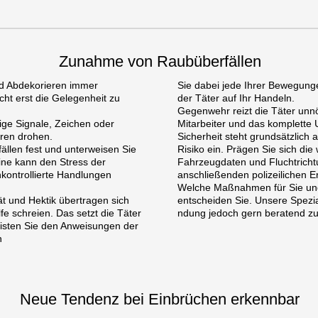
Zunahme von Raubüberfällen
nd Abdekorieren immer
Sie dabei jede Ihrer Bewegung
cht erst die Gelegenheit zu
der Täter auf Ihr Handeln.
Gegenwehr reizt die Täter unnöt
lige Signale, Zeichen oder
Mitarbeiter und das komplette
ren drohen.
Sicherheit steht grundsätzlich 
llen fest und unterweisen Sie
Risiko ein. Prägen Sie sich di
ine kann den Stress der
Fahrzeugdaten und Fluchtrichtu
nkontrollierte Handlungen
anschließenden polizeilichen 
Welche Maßnahmen für Sie und
ät und Hektik übertragen sich
entscheiden Sie. Unsere Spezia
lfe schreien. Das setzt die Täter
ndung jedoch gern beratend zur
Leisten Sie den Anweisungen der
n
Neue Tendenz bei Einbrüchen erkennbar