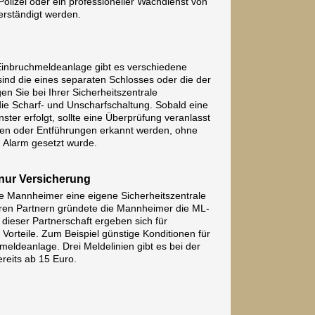
Polizei oder ein professioneller Wachdienst von
rständigt werden.
 Einbruchmeldeanlage gibt es verschiedene
sind die eines separaten Schlosses oder die der
en Sie bei Ihrer Sicherheitszentrale
die Scharf- und Unscharfschaltung. Sobald eine
ter erfolgt, sollte eine Überprüfung veranlasst
n oder Entführungen erkannt werden, ohne
 Alarm gesetzt wurde.
 nur Versicherung
ie Mannheimer eine eigene Sicherheitszentrale
ren Partnern gründete die Mannheimer die ML-
dieser Partnerschaft ergeben sich für
e Vorteile. Zum Beispiel günstige Konditionen für
meldeanlage. Drei Meldelinien gibt es bei der
reits ab 15 Euro.