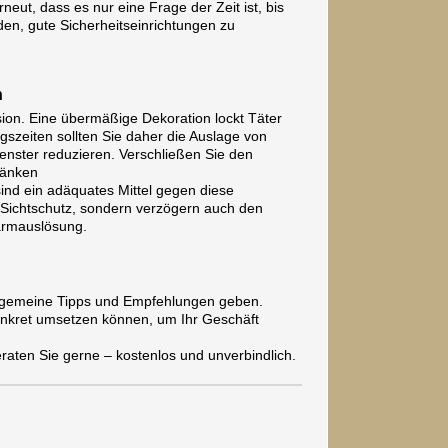
eut, dass es nur eine Frage der Zeit ist, bis
en, gute Sicherheitseinrichtungen zu
n
lusion. Eine übermäßige Dekoration lockt Täter
szeiten sollten Sie daher die Auslage von
nster reduzieren. Verschließen Sie den
ränken
ind ein adäquates Mittel gegen diese
r Sichtschutz, sondern verzögern auch den
larmauslösung.
llgemeine Tipps und Empfehlungen geben.
konkret umsetzen können, um Ihr Geschäft
aten Sie gerne – kostenlos und unverbindlich.