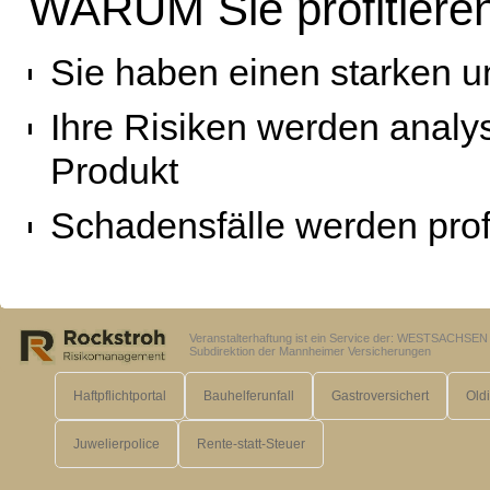
WARUM Sie profitiere
Sie haben einen starken u
Ihre Risiken werden analys
Produkt
Schadensfälle werden prof
Veranstalterhaftung ist ein Service der: WESTSACH
Subdirektion der Mannheimer Versicherungen
Haftpflichtportal
Bauhelferunfall
Gastroversichert
Old
Juwelierpolice
Rente-statt-Steuer